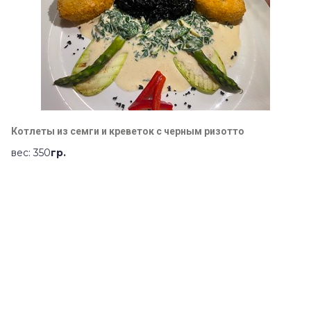
Котлеты из семги и креветок с черным ризотто
вес: 350
гр.
цена: 1500
р.
О нас
Наши дизайнеры постарались создать для гостей «мир в
мире»: перешагнув порог, Вы попадаете в удивительную
Вселенную, где царит стиль и красота, а волшебники на
кухне колдуют над каждым ингредиентом Вашего блюда,
вкладывая в него магию вкуса, цвета и аромата.