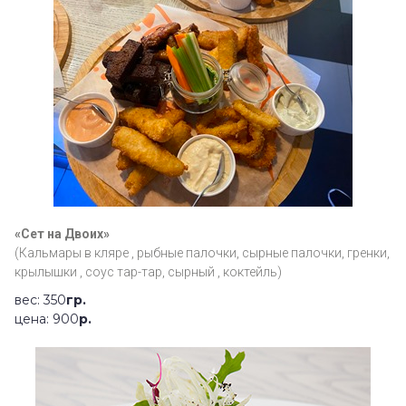
«Сет на Двоих»
(Кальмары в кляре , рыбные палочки, сырные палочки, гренки,
крылышки , соус тар-тар, сырный , коктейль)
вес: 350
гр.
цена: 900
р.